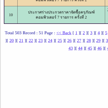
ประกาศร่างประกวดราคาจัดซื้อครุภัณฑ์
10
คอมพิวเตอร์ 7 รายการ ครั้งที่ 2
Total 503 Record : 51 Page :
<< Back
[
1
][
2
][
3
][
4
][
5
][
20
][
21
][
22
][
23
][
24
][
25
][
26
][
27
][
28
][
29
][
3
43
][
44
][
45
][
46
][